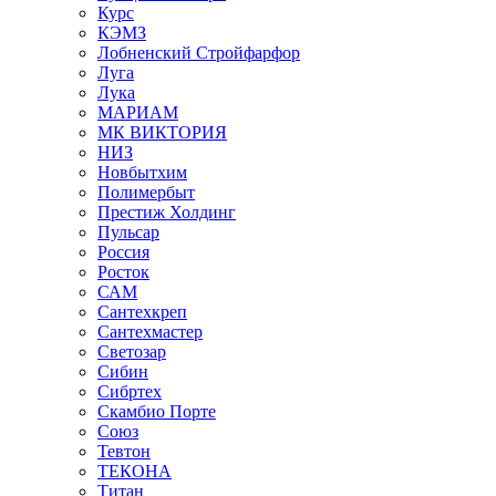
Курс
КЭМЗ
Лобненский Стройфарфор
Луга
Лука
МАРИАМ
МК ВИКТОРИЯ
НИЗ
Новбытхим
Полимербыт
Престиж Холдинг
Пульсар
Россия
Росток
САМ
Сантехкреп
Сантехмастер
Светозар
Сибин
Сибртех
Скамбио Порте
Союз
Тевтон
ТЕКОНА
Титан