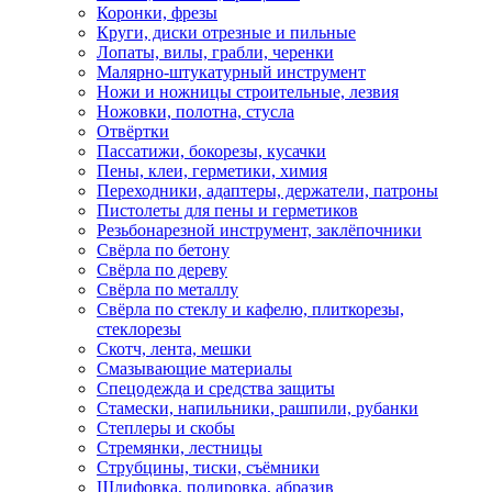
Коронки, фрезы
Круги, диски отрезные и пильные
Лопаты, вилы, грабли, черенки
Малярно-штукатурный инструмент
Ножи и ножницы строительные, лезвия
Ножовки, полотна, стусла
Отвёртки
Пассатижи, бокорезы, кусачки
Пены, клеи, герметики, химия
Переходники, адаптеры, держатели, патроны
Пистолеты для пены и герметиков
Резьбонарезной инструмент, заклёпочники
Свёрла по бетону
Свёрла по дереву
Свёрла по металлу
Свёрла по стеклу и кафелю, плиткорезы,
стеклорезы
Скотч, лента, мешки
Смазывающие материалы
Спецодежда и средства защиты
Стамески, напильники, рашпили, рубанки
Степлеры и скобы
Стремянки, лестницы
Струбцины, тиски, съёмники
Шлифовка, полировка, абразив