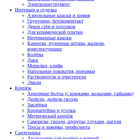
Электроинструмент
Интерьер и отделка
Аэрозольные краски и химия
Грунтовки, бетоноконтакт
Декор стен и потолков
Для керамической плитки
Интерьерные краски
Карнизы, рулонные шторы, жалюзи,
комплектующие
Колёры
Лаки
Морилки, олифа
Напольные покрытия, порожки
Растворители и очистители
Эмали
Крепёж
Анкерные болты (с крюками, кольцами, гайками)
Дюбели, дюбель гвозди
Заклёпки
Кронштейны и уголки
Метрический крепёж
Саморезы, гвозди, шурупы, глухари, нагели
Тросы и зажимы, перфолента
Сантехника
Аксессуары для туалета и ванной