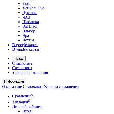
Уют
Хенкель Рус
Церезит
ЧАЗ
Шабашка
ЭлПласт
Эльбор
Эра
Ясхим
В google карты
В yandex карты
Назад
О магазине
Самовывоз
Условия соглашения
Информация
О магазине
Самовывоз
Условия соглашения
0
Сравнение
0
Закладки
Личный кабинет
Вход