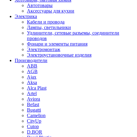
Автотовары
Аксессуары для кухни
Электрика
Кабели и провода
Лампы, светильники
Удлинители, сетевые разъемы, соединители
проводов
Фонари и элементы питания
Электромонтаж
Электроустановочные изделия
Производители
ABB
AGB
Ajax
Aksa
Alca Plast
Artel
Aviora
Befast
Bugatti
Camelion
CityUp
Cutop
D.BOR