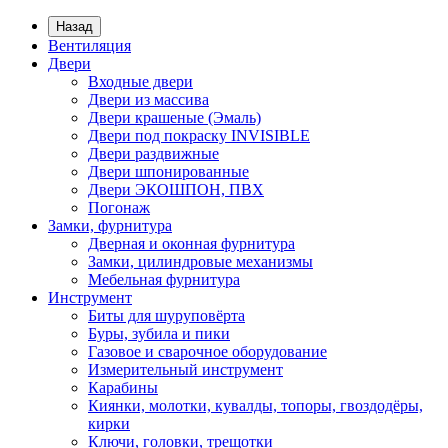
Назад
Вентиляция
Двери
Входные двери
Двери из массива
Двери крашеные (Эмаль)
Двери под покраску INVISIBLE
Двери раздвижные
Двери шпонированные
Двери ЭКОШПОН, ПВХ
Погонаж
Замки, фурнитура
Дверная и оконная фурнитура
Замки, цилиндровые механизмы
Мебельная фурнитура
Инструмент
Биты для шуруповёрта
Буры, зубила и пики
Газовое и сварочное оборудование
Измерительный инструмент
Карабины
Киянки, молотки, кувалды, топоры, гвоздодёры,
кирки
Ключи, головки, трещотки