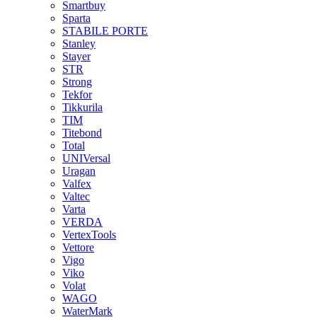
Smartbuy
Sparta
STABILE PORTE
Stanley
Stayer
STR
Strong
Tekfor
Tikkurila
TIM
Titebond
Total
UNIVersal
Uragan
Valfex
Valtec
Varta
VERDA
VertexTools
Vettore
Vigo
Viko
Volat
WAGO
WaterMark