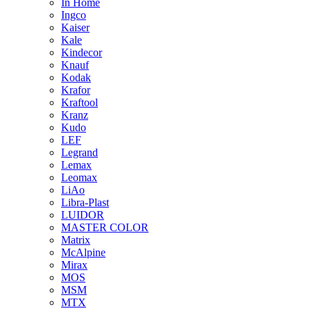
In Home
Ingco
Kaiser
Kale
Kindecor
Knauf
Kodak
Krafor
Kraftool
Kranz
Kudo
LEF
Legrand
Lemax
Leomax
LiAo
Libra-Plast
LUIDOR
MASTER COLOR
Matrix
McAlpine
Mirax
MOS
MSM
MTX