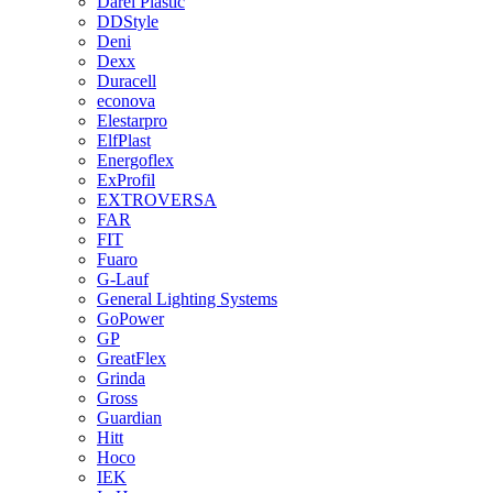
Darel Plastic
DDStyle
Deni
Dexx
Duracell
econova
Elestarpro
ElfPlast
Energoflex
ExProfil
EXTROVERSA
FAR
FIT
Fuaro
G-Lauf
General Lighting Systems
GoPower
GP
GreatFlex
Grinda
Gross
Guardian
Hitt
Hoco
IEK