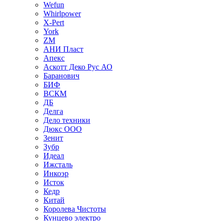
Wefun
Whirlpower
X-Pert
York
ZM
АНИ Пласт
Апекс
Аскотт Деко Рус АО
Баранович
БИФ
ВСКМ
ДБ
Делга
Дело техники
Дюкс ООО
Зенит
Зубр
Идеал
Ижсталь
Инкоэр
Исток
Кедр
Китай
Королева Чистоты
Кунцево электро