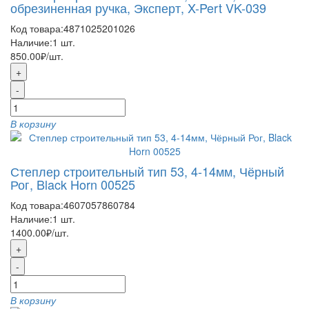
обрезиненная ручка, Эксперт, X-Pert VK-039
Код товара:
4871025201026
Наличие:
1
шт.
850.00₽
/шт.
+
-
В корзину
Степлер строительный тип 53, 4-14мм, Чёрный
Рог, Black Horn 00525
Код товара:
4607057860784
Наличие:
1
шт.
1400.00₽
/шт.
+
-
В корзину