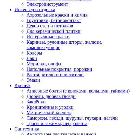
Электроинструмент
Интерьер и отделка
Аэрозольные краски и химия
Грунтовки, бетоноконтакт
Декор стен и потолков
Для керамической плитки
Интерьерные краски
Карнизы, рулонные шторы, жалюзи,
комплектующие
Колёры
Лаки
Морилки, олифа
Напольные покрытия, порожки
Растворители и очистители
Эмали
Крепёж
Анкерные болты (с крюками, кольцами, гайками)
Дюбели, дюбель гвозди
Заклёпки
Кронштейны и уголки
Метрический крепёж
Саморезы, гвозди, шурупы, глухари, нагели
Тросы и зажимы, перфолента
Сантехника
Аксессуары для туалета и ванной