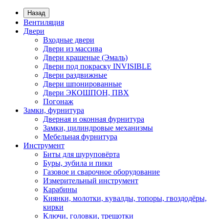
Назад
Вентиляция
Двери
Входные двери
Двери из массива
Двери крашеные (Эмаль)
Двери под покраску INVISIBLE
Двери раздвижные
Двери шпонированные
Двери ЭКОШПОН, ПВХ
Погонаж
Замки, фурнитура
Дверная и оконная фурнитура
Замки, цилиндровые механизмы
Мебельная фурнитура
Инструмент
Биты для шуруповёрта
Буры, зубила и пики
Газовое и сварочное оборудование
Измерительный инструмент
Карабины
Киянки, молотки, кувалды, топоры, гвоздодёры,
кирки
Ключи, головки, трещотки