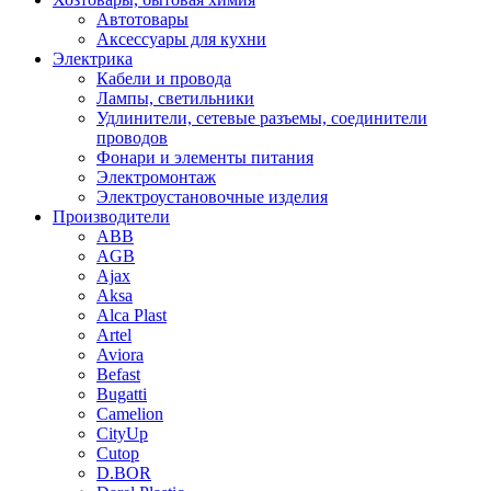
Автотовары
Аксессуары для кухни
Электрика
Кабели и провода
Лампы, светильники
Удлинители, сетевые разъемы, соединители
проводов
Фонари и элементы питания
Электромонтаж
Электроустановочные изделия
Производители
ABB
AGB
Ajax
Aksa
Alca Plast
Artel
Aviora
Befast
Bugatti
Camelion
CityUp
Cutop
D.BOR