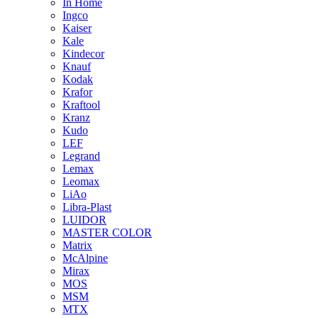
In Home
Ingco
Kaiser
Kale
Kindecor
Knauf
Kodak
Krafor
Kraftool
Kranz
Kudo
LEF
Legrand
Lemax
Leomax
LiAo
Libra-Plast
LUIDOR
MASTER COLOR
Matrix
McAlpine
Mirax
MOS
MSM
MTX