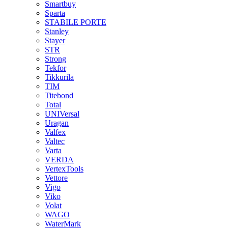
Smartbuy
Sparta
STABILE PORTE
Stanley
Stayer
STR
Strong
Tekfor
Tikkurila
TIM
Titebond
Total
UNIVersal
Uragan
Valfex
Valtec
Varta
VERDA
VertexTools
Vettore
Vigo
Viko
Volat
WAGO
WaterMark