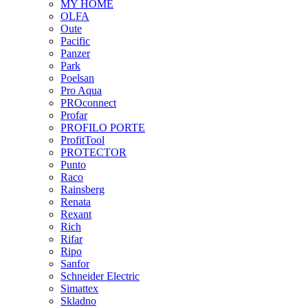
MY HOME
OLFA
Oute
Pacific
Panzer
Park
Poelsan
Pro Aqua
PROconnect
Profar
PROFILO PORTE
ProfitTool
PROTECTOR
Punto
Raco
Rainsberg
Renata
Rexant
Rich
Rifar
Ripo
Sanfor
Schneider Electric
Simattex
Skladno