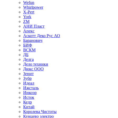
Wefun
Whirlpower
X-Pert
York
ZM
АНИ Пласт
Апекс
Аскотт Деко Рус АО
Баранович
БИФ
ВСКМ
ДБ
Делга
Дело техники
Дюкс ООО
Зенит
Зубр
Идеал
Ижсталь
Инкоэр
Исток
Кедр
Китай
Королева Чистоты
Кунцево электро