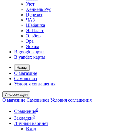
Уют
Хенкель Рус
Церезит
ЧАЗ
Шабашка
ЭлПласт
Эльбор
Эра
Ясхим
В google карты
В yandex карты
Назад
О магазине
Самовывоз
Условия соглашения
Информация
О магазине
Самовывоз
Условия соглашения
0
Сравнение
0
Закладки
Личный кабинет
Вход