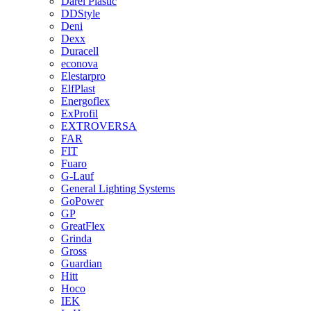
Darel Plastic
DDStyle
Deni
Dexx
Duracell
econova
Elestarpro
ElfPlast
Energoflex
ExProfil
EXTROVERSA
FAR
FIT
Fuaro
G-Lauf
General Lighting Systems
GoPower
GP
GreatFlex
Grinda
Gross
Guardian
Hitt
Hoco
IEK