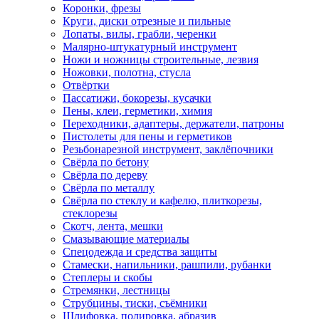
Коронки, фрезы
Круги, диски отрезные и пильные
Лопаты, вилы, грабли, черенки
Малярно-штукатурный инструмент
Ножи и ножницы строительные, лезвия
Ножовки, полотна, стусла
Отвёртки
Пассатижи, бокорезы, кусачки
Пены, клеи, герметики, химия
Переходники, адаптеры, держатели, патроны
Пистолеты для пены и герметиков
Резьбонарезной инструмент, заклёпочники
Свёрла по бетону
Свёрла по дереву
Свёрла по металлу
Свёрла по стеклу и кафелю, плиткорезы,
стеклорезы
Скотч, лента, мешки
Смазывающие материалы
Спецодежда и средства защиты
Стамески, напильники, рашпили, рубанки
Степлеры и скобы
Стремянки, лестницы
Струбцины, тиски, съёмники
Шлифовка, полировка, абразив