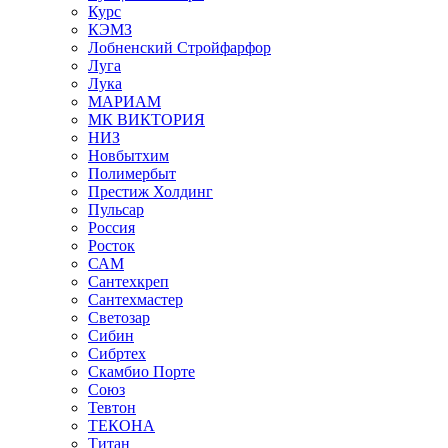
Курс
КЭМЗ
Лобненский Стройфарфор
Луга
Лука
МАРИАМ
МК ВИКТОРИЯ
НИЗ
Новбытхим
Полимербыт
Престиж Холдинг
Пульсар
Россия
Росток
САМ
Сантехкреп
Сантехмастер
Светозар
Сибин
Сибртех
Скамбио Порте
Союз
Тевтон
ТЕКОНА
Титан