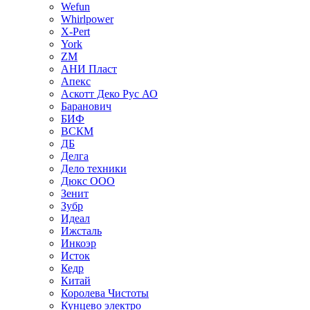
Wefun
Whirlpower
X-Pert
York
ZM
АНИ Пласт
Апекс
Аскотт Деко Рус АО
Баранович
БИФ
ВСКМ
ДБ
Делга
Дело техники
Дюкс ООО
Зенит
Зубр
Идеал
Ижсталь
Инкоэр
Исток
Кедр
Китай
Королева Чистоты
Кунцево электро