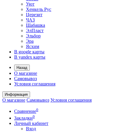
Уют
Хенкель Рус
Церезит
ЧАЗ
Шабашка
ЭлПласт
Эльбор
Эра
Ясхим
В google карты
В yandex карты
Назад
О магазине
Самовывоз
Условия соглашения
Информация
О магазине
Самовывоз
Условия соглашения
0
Сравнение
0
Закладки
Личный кабинет
Вход