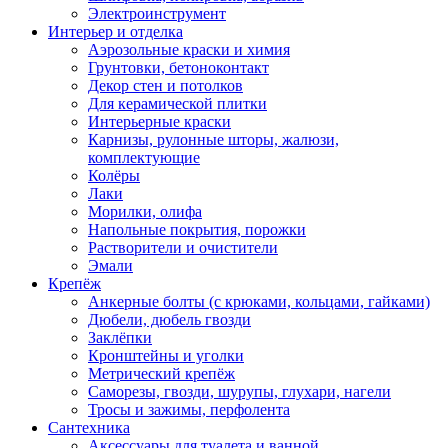
Электроинструмент
Интерьер и отделка
Аэрозольные краски и химия
Грунтовки, бетоноконтакт
Декор стен и потолков
Для керамической плитки
Интерьерные краски
Карнизы, рулонные шторы, жалюзи,
комплектующие
Колёры
Лаки
Морилки, олифа
Напольные покрытия, порожки
Растворители и очистители
Эмали
Крепёж
Анкерные болты (с крюками, кольцами, гайками)
Дюбели, дюбель гвозди
Заклёпки
Кронштейны и уголки
Метрический крепёж
Саморезы, гвозди, шурупы, глухари, нагели
Тросы и зажимы, перфолента
Сантехника
Аксессуары для туалета и ванной