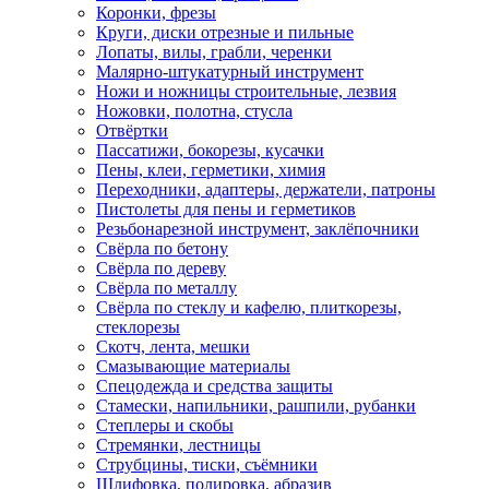
Коронки, фрезы
Круги, диски отрезные и пильные
Лопаты, вилы, грабли, черенки
Малярно-штукатурный инструмент
Ножи и ножницы строительные, лезвия
Ножовки, полотна, стусла
Отвёртки
Пассатижи, бокорезы, кусачки
Пены, клеи, герметики, химия
Переходники, адаптеры, держатели, патроны
Пистолеты для пены и герметиков
Резьбонарезной инструмент, заклёпочники
Свёрла по бетону
Свёрла по дереву
Свёрла по металлу
Свёрла по стеклу и кафелю, плиткорезы,
стеклорезы
Скотч, лента, мешки
Смазывающие материалы
Спецодежда и средства защиты
Стамески, напильники, рашпили, рубанки
Степлеры и скобы
Стремянки, лестницы
Струбцины, тиски, съёмники
Шлифовка, полировка, абразив