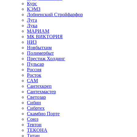
Курс
КЭМЗ
Лобненский Стройфарфор
Луга
Лука
МАРИАМ
МК ВИКТОРИЯ
НИЗ
Новбытхим
Полимербыт
Престиж Холдинг
Пульсар
Россия
Росток
САМ
Сантехкреп
Сантехмастер
Светозар
Сибин
Сибртех
Скамбио Порте
Союз
Тевтон
ТЕКОНА
Титан