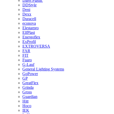
Darel Plastic
DDStyle
Deni
Dexx
Duracell
econova
Elestarpro
ElfPlast
Energoflex
ExProfil
EXTROVERSA
FAR
FIT
Fuaro
G-Lauf
General Lighting Systems
GoPower
GP
GreatFlex
Grinda
Gross
Guardian
Hitt
Hoco
IEK