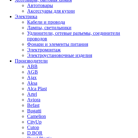
Автотовары
Аксессуары для кухни
Электрика
Кабели и провода
Лампы, светильники
Удлинители, сетевые разъемы, соединители
проводов
Фонари и элементы питания
Электромонтаж
Электроустановочные изделия
Производители
ABB
AGB
Ajax
Aksa
Alca Plast
Artel
Aviora
Befast
Bugatti
Camelion
CityUp
Cutop
D.BOR