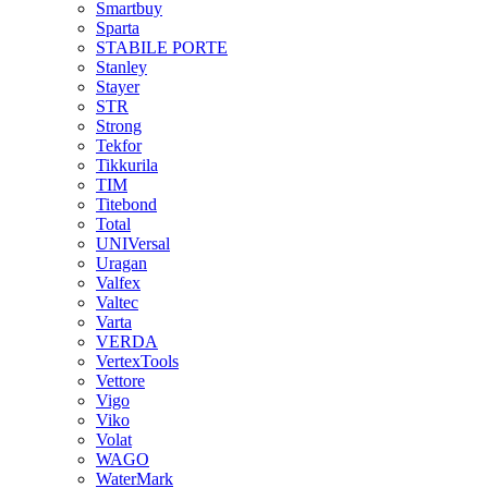
Smartbuy
Sparta
STABILE PORTE
Stanley
Stayer
STR
Strong
Tekfor
Tikkurila
TIM
Titebond
Total
UNIVersal
Uragan
Valfex
Valtec
Varta
VERDA
VertexTools
Vettore
Vigo
Viko
Volat
WAGO
WaterMark