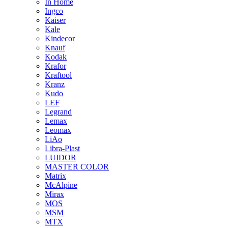
In Home
Ingco
Kaiser
Kale
Kindecor
Knauf
Kodak
Krafor
Kraftool
Kranz
Kudo
LEF
Legrand
Lemax
Leomax
LiAo
Libra-Plast
LUIDOR
MASTER COLOR
Matrix
McAlpine
Mirax
MOS
MSM
MTX