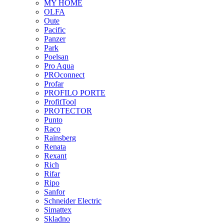
MY HOME
OLFA
Oute
Pacific
Panzer
Park
Poelsan
Pro Aqua
PROconnect
Profar
PROFILO PORTE
ProfitTool
PROTECTOR
Punto
Raco
Rainsberg
Renata
Rexant
Rich
Rifar
Ripo
Sanfor
Schneider Electric
Simattex
Skladno