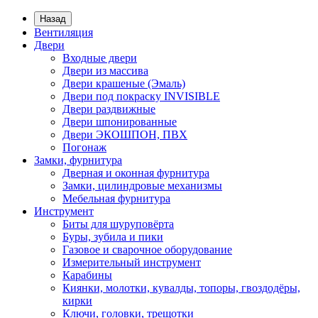
Назад
Вентиляция
Двери
Входные двери
Двери из массива
Двери крашеные (Эмаль)
Двери под покраску INVISIBLE
Двери раздвижные
Двери шпонированные
Двери ЭКОШПОН, ПВХ
Погонаж
Замки, фурнитура
Дверная и оконная фурнитура
Замки, цилиндровые механизмы
Мебельная фурнитура
Инструмент
Биты для шуруповёрта
Буры, зубила и пики
Газовое и сварочное оборудование
Измерительный инструмент
Карабины
Киянки, молотки, кувалды, топоры, гвоздодёры,
кирки
Ключи, головки, трещотки