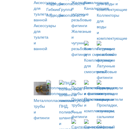
Канализация
Гибкие
Группа
подводки
безопасности
Коллекторы
для
Аксессуары
воды
для
Железные
и
туалета
и
комплектующие
и
чугунные
ванной
резьбовые
фитинги
Комплектующие
для
Латунные
смесителей
резьбовые
фитинги
Отопление
Полипропиленовые
Полотенцесушители
Металлопластиковые
трубы
и
Прокладки,
трубы
ПНД,
и
комплектующие
манжеты,
и
поливочные
фитинги
сальники
фитинги
шланги
и