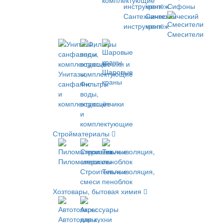
комплектующие
Сифоны
Сантехнический
Сантехнический
инструмент
крепёж
Смесители
Шаровые
Унитазы,
краны
санфаянс
Фильтры
и
воды,
комплектующие
водосчётчики
и
комплектующие
Стройматериалы
Пиломатериалы
Строительные
Теплоизоляция,
смеси
пеноблок
Хозтовары, бытовая химия
Автотовары