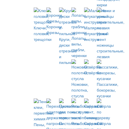
кирки
Коронки,
Ключи,
Малярно-
фрезы
головки,
штукатурный
Ножи
Лопаты,
трещотки
Круги,
инструмент
и
вилы,
диски
ножницы
грабли,
отрезные
строительные,
черенки
и
лезвия
пильные
Отвёртки
Ножовки,
Пассатижи,
полотна,
бокорезы,
стусла
кусачки
Пистолеты
Резьбонарезной
Свёрла
Свёрла
Пены,