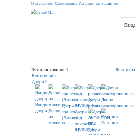
О магазине
Самовывоз
Условия соглашения
Вез
Каталог
товаров
Контакты
Вентиляция
Двери
Двери
Двери
Входные
Двери
раздвижные
шпонированные
двери
Двери
крашеные
Двери
из
(Эмаль)
под
массива
Погонаж
покраску
INVISIBLE
Двери