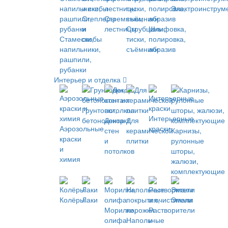
Электроинструм
Степлеры
Стремянки,
и
лестницы
Струбцины,
Шлифовка,
Стамески,
скобы
тиски,
полировка,
напильники,
съёмники
абразив
рашпили,
рубанки
Интерьер и отделка
Грунтовки,
Интерьерные
бетоноконтакт
Декор
Для
Аэрозольные
краски
стен
керамической
Карнизы,
краски
и
плитки
рулонные
и
потолков
шторы,
химия
жалюзи,
комплектующие
Колёры
Лаки
Эмали
Морилки,
Растворители
олифа
Напольные
и