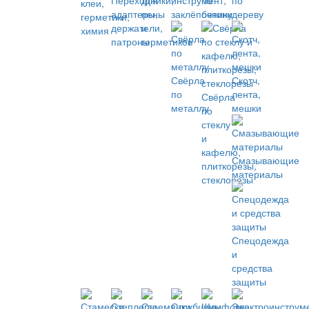
Переходники,
для
инструмент,
по
по
клеи,
адаптеры,
пены
заклёпочники
бетону
дереву
герметики,
держатели,
и
химия
патроны
герметиков
Свёрла
Скотч,
по
лента,
Свёрла
металлу
мешки
по
стеклу
и
кафелю,
Смазывающие
плиткорезы,
материалы
стеклорезы
Спецодежда
и
средства
защиты