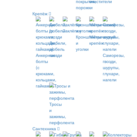
покрытия,
очистители
порожки
Крепёж
Заклёпки
Кронштейны
Метрический
Дюбели,
и
крепёж
дюбель
уголки
Анкерные
гвозди
Саморезы,
болты
гвозди,
(с
шурупы,
крюками,
глухари,
кольцами,
нагели
гайками)
Тросы
и
зажимы,
перфолента
Сантехника