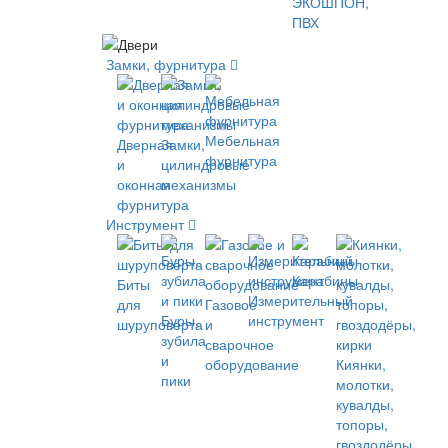
ЭКОШПОН,
ПВХ
Замки, фурнитура
Мебельная
Дверная
Замки,
фурнитура
и
цилиндровые
оконная
механизмы
фурнитура
Инструмент
Карабины
Биты
Измерительный
для
Газовое
Буры,
инструмент
шуруповёрта
и
зубила
сварочное
и
оборудование
Киянки,
пики
молотки,
кувалды,
топоры,
гвоздодёры,