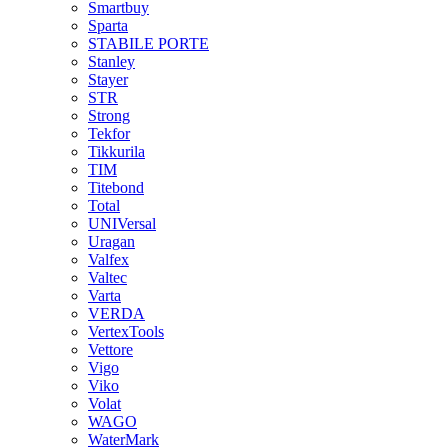
Smartbuy
Sparta
STABILE PORTE
Stanley
Stayer
STR
Strong
Tekfor
Tikkurila
TIM
Titebond
Total
UNIVersal
Uragan
Valfex
Valtec
Varta
VERDA
VertexTools
Vettore
Vigo
Viko
Volat
WAGO
WaterMark