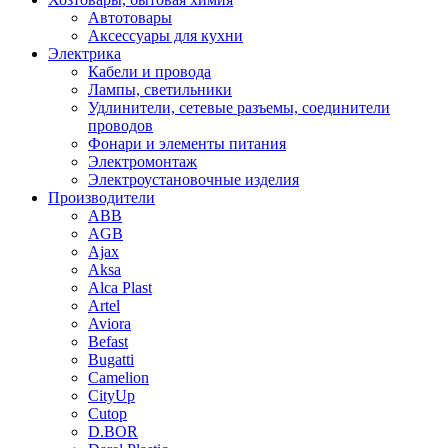
Автотовары
Аксессуары для кухни
Электрика
Кабели и провода
Лампы, светильники
Удлинители, сетевые разъемы, соединители
проводов
Фонари и элементы питания
Электромонтаж
Электроустановочные изделия
Производители
ABB
AGB
Ajax
Aksa
Alca Plast
Artel
Aviora
Befast
Bugatti
Camelion
CityUp
Cutop
D.BOR