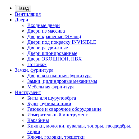
Назад
Вентиляция
Двери
Входные двери
Двери из массива
Двери крашеные (Эмаль)
Двери под покраску INVISIBLE
Двери раздвижные
Двери шпонированные
Двери ЭКОШПОН, ПВХ
Погонаж
Замки, фурнитура
Дверная и оконная фурнитура
Замки, цилиндровые механизмы
Мебельная фурнитура
Инструмент
Биты для шуруповёрта
Буры, зубила и пики
Газовое и сварочное оборудование
Измерительный инструмент
Карабины
Киянки, молотки, кувалды, топоры, гвоздодёры,
кирки
Ключи, головки, трещотки