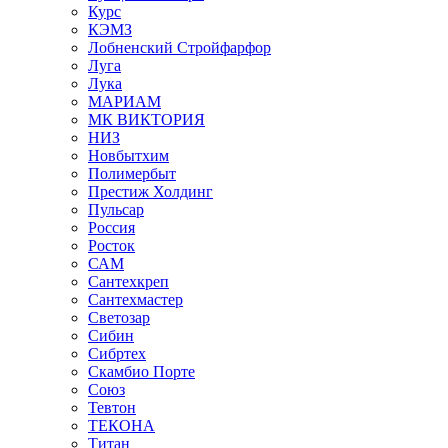
Курс
КЭМЗ
Лобненский Стройфарфор
Луга
Лука
МАРИАМ
МК ВИКТОРИЯ
НИЗ
Новбытхим
Полимербыт
Престиж Холдинг
Пульсар
Россия
Росток
САМ
Сантехкреп
Сантехмастер
Светозар
Сибин
Сибртех
Скамбио Порте
Союз
Тевтон
ТЕКОНА
Титан