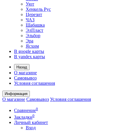
Уют
Хенкель Рус
Церезит
ЧАЗ
Шабашка
ЭлПласт
Эльбор
Эра
Ясхим
В google карты
В yandex карты
Назад
О магазине
Самовывоз
Условия соглашения
Информация
О магазине
Самовывоз
Условия соглашения
0
Сравнение
0
Закладки
Личный кабинет
Вход