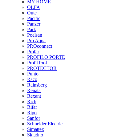
MY HOME
OLFA
Oute
Pacific
Panzer
Park
Poelsan
Pro Aqua
PROconnect
Profar
PROFILO PORTE
ProfitTool
PROTECTOR
Punto
Raco
Rainsberg
Renata
Rexant
Rich
Rifar
Ripo
Sanfor
Schneider Electric
Simattex
Skladno