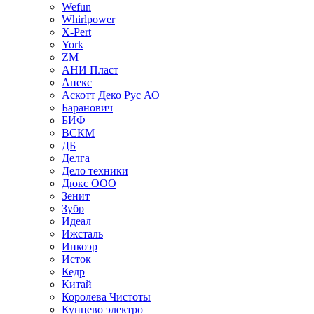
Wefun
Whirlpower
X-Pert
York
ZM
АНИ Пласт
Апекс
Аскотт Деко Рус АО
Баранович
БИФ
ВСКМ
ДБ
Делга
Дело техники
Дюкс ООО
Зенит
Зубр
Идеал
Ижсталь
Инкоэр
Исток
Кедр
Китай
Королева Чистоты
Кунцево электро