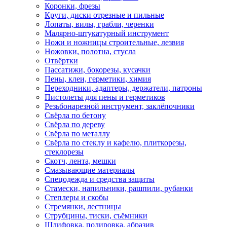
Коронки, фрезы
Круги, диски отрезные и пильные
Лопаты, вилы, грабли, черенки
Малярно-штукатурный инструмент
Ножи и ножницы строительные, лезвия
Ножовки, полотна, стусла
Отвёртки
Пассатижи, бокорезы, кусачки
Пены, клеи, герметики, химия
Переходники, адаптеры, держатели, патроны
Пистолеты для пены и герметиков
Резьбонарезной инструмент, заклёпочники
Свёрла по бетону
Свёрла по дереву
Свёрла по металлу
Свёрла по стеклу и кафелю, плиткорезы,
стеклорезы
Скотч, лента, мешки
Смазывающие материалы
Спецодежда и средства защиты
Стамески, напильники, рашпили, рубанки
Степлеры и скобы
Стремянки, лестницы
Струбцины, тиски, съёмники
Шлифовка, полировка, абразив