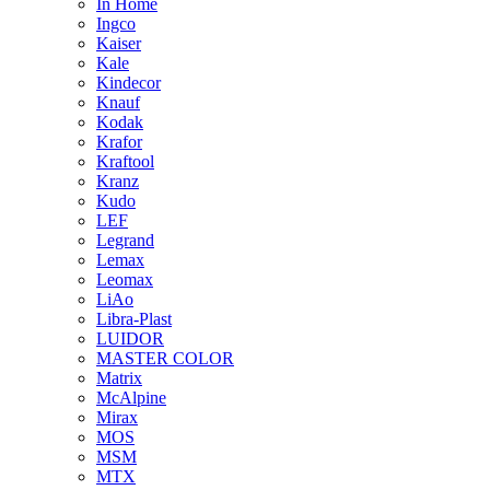
In Home
Ingco
Kaiser
Kale
Kindecor
Knauf
Kodak
Krafor
Kraftool
Kranz
Kudo
LEF
Legrand
Lemax
Leomax
LiAo
Libra-Plast
LUIDOR
MASTER COLOR
Matrix
McAlpine
Mirax
MOS
MSM
MTX