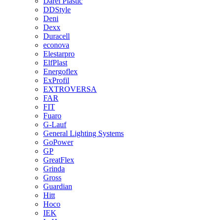
Darel Plastic
DDStyle
Deni
Dexx
Duracell
econova
Elestarpro
ElfPlast
Energoflex
ExProfil
EXTROVERSA
FAR
FIT
Fuaro
G-Lauf
General Lighting Systems
GoPower
GP
GreatFlex
Grinda
Gross
Guardian
Hitt
Hoco
IEK