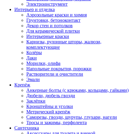
Электроинструмент
Интерьер и отделка
Аэрозольные краски и химия
Грунтовки, бетоноконтакт
Декор стен и потолков
Для керамической плитки
Интерьерные краски
Карнизы, рулонные шторы, жалюзи,
комплектующие
Колёры
Лаки
Морилки, олифа
Напольные покрытия, порожки
Растворители и очистители
Эмали
Крепёж
Анкерные болты (с крюками, кольцами, гайками)
Дюбели, дюбель гвозди
Заклёпки
Кронштейны и уголки
Метрический крепёж
Саморезы, гвозди, шурупы, глухари, нагели
Тросы и зажимы, перфолента
Сантехника
Аксессуары для туалета и ванной