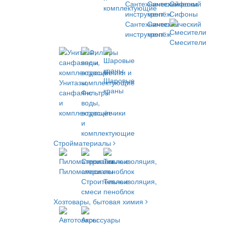
комплектующие
Сифоны
Сантехнический
Сантехнический
инструмент
крепёж
Смесители
Шаровые
Унитазы,
краны
санфаянс
Фильтры
и
воды,
комплектующие
водосчётчики
и
комплектующие
Стройматериалы
Пиломатериалы
Строительные
Теплоизоляция,
смеси
пеноблок
Хозтовары, бытовая химия