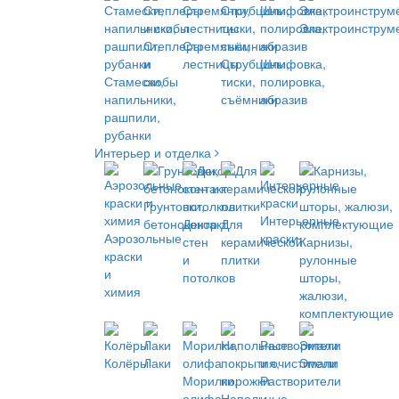
Электроинструм
Степлеры
Стремянки,
и
лестницы
Струбцины,
Шлифовка,
Стамески,
скобы
тиски,
полировка,
напильники,
съёмники
абразив
рашпили,
рубанки
Интерьер и отделка
Грунтовки,
Интерьерные
бетоноконтакт
Декор
Для
Аэрозольные
краски
стен
керамической
Карнизы,
краски
и
плитки
рулонные
и
потолков
шторы,
химия
жалюзи,
комплектующие
Колёры
Лаки
Эмали
Морилки,
Растворители
олифа
Напольные
и