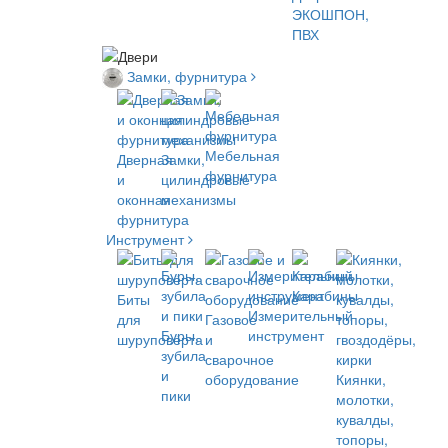
ЭКОШПОН,
ПВХ
Замки, фурнитура
Мебельная
Дверная
Замки,
фурнитура
и
цилиндровые
оконная
механизмы
фурнитура
Инструмент
Карабины
Биты
Измерительный
для
Газовое
Буры,
инструмент
шуруповёрта
и
зубила
сварочное
и
оборудование
Киянки,
пики
молотки,
кувалды,
топоры,