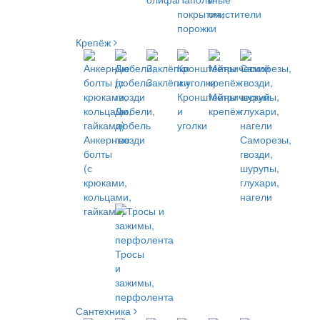
покрытия,
очистители
порожки
Крепёж
Заклёпки
Кронштейны
Метрический
Дюбели,
и
крепёж
дюбель
уголки
Анкерные
гвозди
Саморезы,
болты
гвозди,
(с
шурупы,
крюками,
глухари,
кольцами,
нагели
гайками)
Тросы
и
зажимы,
перфолента
Сантехника