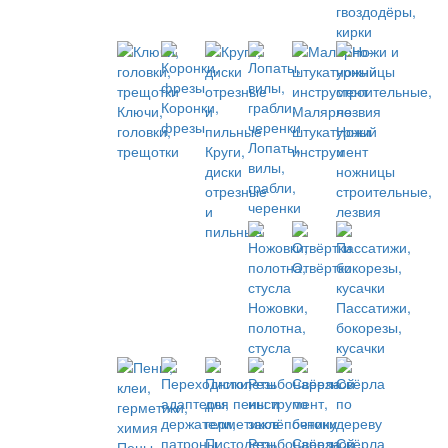
гвоздодёры,
кирки
Коронки,
Ключи,
Малярно-
фрезы
головки,
штукатурный
Ножи
Лопаты,
трещотки
Круги,
инструмент
и
вилы,
диски
ножницы
грабли,
отрезные
строительные,
черенки
и
лезвия
пильные
Отвёртки
Ножовки,
Пассатижи,
полотна,
бокорезы,
стусла
кусачки
Пистолеты
Резьбонарезной
Свёрла
Свёрла
Пены,