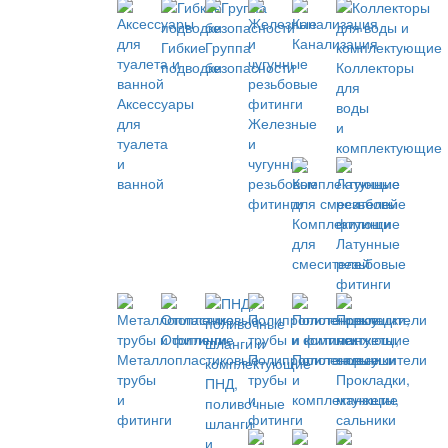
Канализация
Гибкие
Группа
подводки
безопасности
Коллекторы
для
Аксессуары
воды
для
Железные
и
туалета
и
комплектующие
и
чугунные
ванной
резьбовые
фитинги
Комплектующие
для
Латунные
смесителей
резьбовые
фитинги
Отопление
Металлопластиковые
Полипропиленовые
Полотенцесушители
трубы
трубы
и
Прокладки,
ПНД,
и
и
комплектующие
манжеты,
поливочные
фитинги
фитинги
сальники
шланги
и