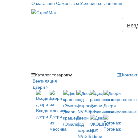
О магазине
Самовывоз
Условия соглашения
Вез
Каталог
товаров
Контакт
Вентиляция
Двери
Двери
Двери
Входные
Двери
раздвижные
шпонированные
двери
Двери
крашеные
Двери
из
(Эмаль)
под
массива
Погонаж
покраску
INVISIBLE
Двери