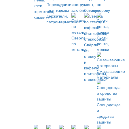
Переходники,
для
инструмент,
по
по
клеи,
адаптеры,
пены
заклёпочники
бетону
дереву
герметики,
держатели,
и
химия
патроны
герметиков
Свёрла
Скотч,
по
лента,
Свёрла
металлу
мешки
по
стеклу
и
кафелю,
Смазывающие
плиткорезы,
материалы
стеклорезы
Спецодежда
и
средства
защиты