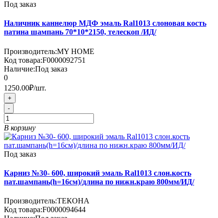
Под заказ
Наличник каннелюр МДФ эмаль Ral1013 слоновая кость
патина шампань 70*10*2150, телескоп /ИД/
Производитель:
MY HOME
Код товара:
F0000092751
Наличие:
Под заказ
0
1250.00₽
/шт.
+
-
В корзину
Под заказ
Карниз №30- 600, широкий эмаль Ral1013 слон.кость
пат.шампань(h=16см)/длина по нижн.краю 800мм/ИД/
Производитель:
ТЕКОНА
Код товара:
F0000094644