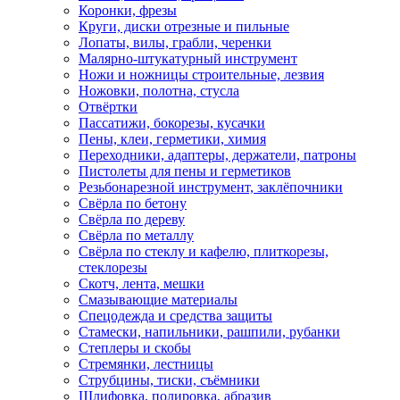
Коронки, фрезы
Круги, диски отрезные и пильные
Лопаты, вилы, грабли, черенки
Малярно-штукатурный инструмент
Ножи и ножницы строительные, лезвия
Ножовки, полотна, стусла
Отвёртки
Пассатижи, бокорезы, кусачки
Пены, клеи, герметики, химия
Переходники, адаптеры, держатели, патроны
Пистолеты для пены и герметиков
Резьбонарезной инструмент, заклёпочники
Свёрла по бетону
Свёрла по дереву
Свёрла по металлу
Свёрла по стеклу и кафелю, плиткорезы,
стеклорезы
Скотч, лента, мешки
Смазывающие материалы
Спецодежда и средства защиты
Стамески, напильники, рашпили, рубанки
Степлеры и скобы
Стремянки, лестницы
Струбцины, тиски, съёмники
Шлифовка, полировка, абразив