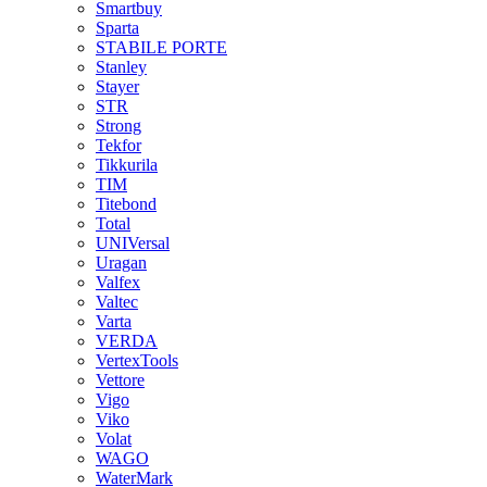
Smartbuy
Sparta
STABILE PORTE
Stanley
Stayer
STR
Strong
Tekfor
Tikkurila
TIM
Titebond
Total
UNIVersal
Uragan
Valfex
Valtec
Varta
VERDA
VertexTools
Vettore
Vigo
Viko
Volat
WAGO
WaterMark