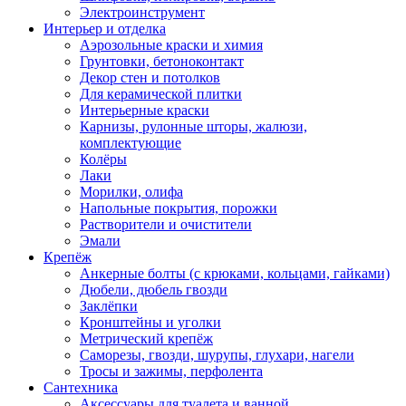
Электроинструмент
Интерьер и отделка
Аэрозольные краски и химия
Грунтовки, бетоноконтакт
Декор стен и потолков
Для керамической плитки
Интерьерные краски
Карнизы, рулонные шторы, жалюзи,
комплектующие
Колёры
Лаки
Морилки, олифа
Напольные покрытия, порожки
Растворители и очистители
Эмали
Крепёж
Анкерные болты (с крюками, кольцами, гайками)
Дюбели, дюбель гвозди
Заклёпки
Кронштейны и уголки
Метрический крепёж
Саморезы, гвозди, шурупы, глухари, нагели
Тросы и зажимы, перфолента
Сантехника
Аксессуары для туалета и ванной