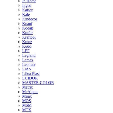
In Home
Ingco
Kaiser
Kale
Kindecor
Knauf
Kodak
Krafor
Kraftool
Kranz
Kudo
LEF
Legrand
Lemax
Leomax
LiAo
Libra-Plast
LUIDOR
MASTER COLOR
Matrix
McAlpine
Mirax
MOS
MSM
MTX