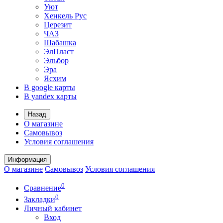
Уют
Хенкель Рус
Церезит
ЧАЗ
Шабашка
ЭлПласт
Эльбор
Эра
Ясхим
В google карты
В yandex карты
Назад
О магазине
Самовывоз
Условия соглашения
Информация
О магазине
Самовывоз
Условия соглашения
0
Сравнение
0
Закладки
Личный кабинет
Вход