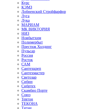
Курс
КЭМЗ
Лобненский Стройфарфор
Луга
Лука
МАРИАМ
МК ВИКТОРИЯ
НИЗ
Новбытхим
Полимербыт
Престиж Холдинг
Пульсар
Россия
Росток
САМ
Сантехкреп
Сантехмастер
Светозар
Сибин
Сибртех
Скамбио Порте
Союз
Тевтон
ТЕКОНА
Титан