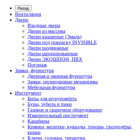
Назад
Вентиляция
Двери
Входные двери
Двери из массива
Двери крашеные (Эмаль)
Двери под покраску INVISIBLE
Двери раздвижные
Двери шпонированные
Двери ЭКОШПОН, ПВХ
Погонаж
Замки, фурнитура
Дверная и оконная фурнитура
Замки, цилиндровые механизмы
Мебельная фурнитура
Инструмент
Биты для шуруповёрта
Буры, зубила и пики
Газовое и сварочное оборудование
Измерительный инструмент
Карабины
Киянки, молотки, кувалды, топоры, гвоздодёры,
кирки
Ключи, головки, трещотки