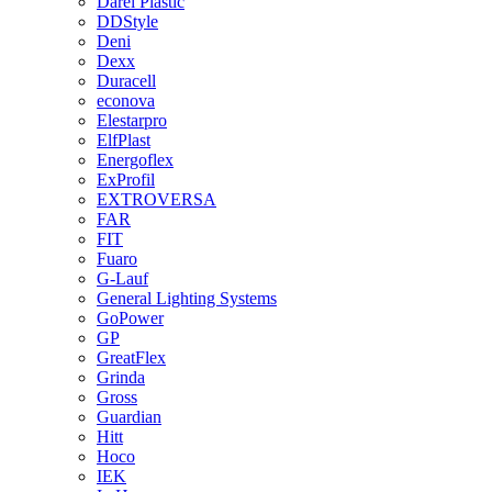
Darel Plastic
DDStyle
Deni
Dexx
Duracell
econova
Elestarpro
ElfPlast
Energoflex
ExProfil
EXTROVERSA
FAR
FIT
Fuaro
G-Lauf
General Lighting Systems
GoPower
GP
GreatFlex
Grinda
Gross
Guardian
Hitt
Hoco
IEK