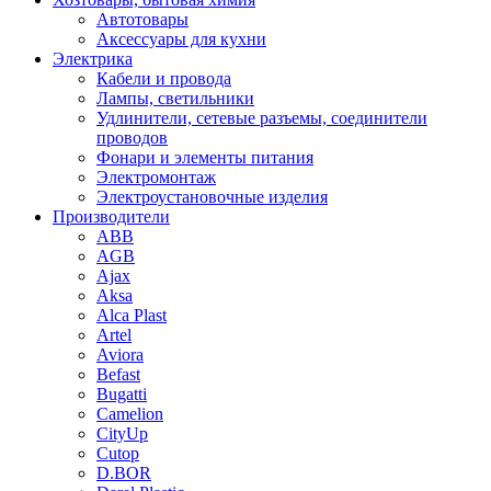
Автотовары
Аксессуары для кухни
Электрика
Кабели и провода
Лампы, светильники
Удлинители, сетевые разъемы, соединители
проводов
Фонари и элементы питания
Электромонтаж
Электроустановочные изделия
Производители
ABB
AGB
Ajax
Aksa
Alca Plast
Artel
Aviora
Befast
Bugatti
Camelion
CityUp
Cutop
D.BOR