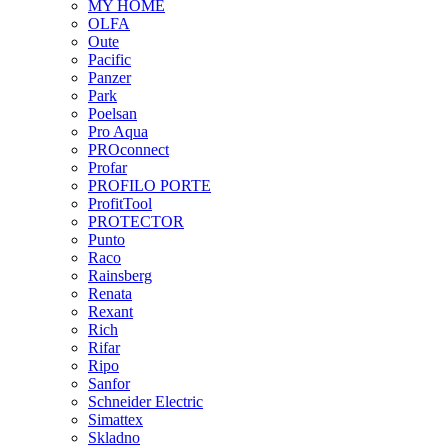
MY HOME
OLFA
Oute
Pacific
Panzer
Park
Poelsan
Pro Aqua
PROconnect
Profar
PROFILO PORTE
ProfitTool
PROTECTOR
Punto
Raco
Rainsberg
Renata
Rexant
Rich
Rifar
Ripo
Sanfor
Schneider Electric
Simattex
Skladno