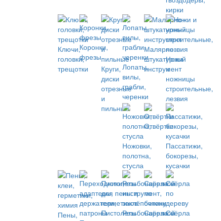
кирки
Коронки,
Ключи,
Малярно-
фрезы
головки,
штукатурный
Ножи
Лопаты,
трещотки
Круги,
инструмент
и
вилы,
диски
ножницы
грабли,
отрезные
строительные,
черенки
и
лезвия
пильные
Отвёртки
Ножовки,
Пассатижи,
полотна,
бокорезы,
стусла
кусачки
Пистолеты
Резьбонарезной
Свёрла
Свёрла
Пены,