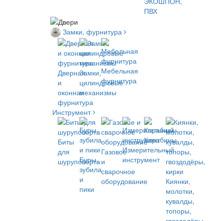
ЭКОШПОН,
ПВХ
Замки, фурнитура
Мебельная
Дверная
Замки,
фурнитура
и
цилиндровые
оконная
механизмы
фурнитура
Инструмент
Карабины
Биты
Измерительный
для
Газовое
Буры,
инструмент
шуруповёрта
и
зубила
сварочное
и
оборудование
Киянки,
пики
молотки,
кувалды,
топоры,
гвоздодёры,