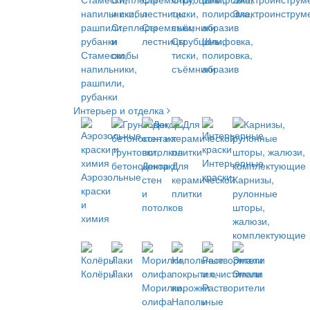
Электроинструм
Степлеры
Стремянки,
и
лестницы
Струбцины,
Шлифовка,
Стамески,
скобы
тиски,
полировка,
напильники,
съёмники
абразив
рашпили,
рубанки
Интерьер и отделка
Грунтовки,
Интерьерные
бетоноконтакт
Декор
Для
Аэрозольные
краски
стен
керамической
Карнизы,
краски
и
плитки
рулонные
и
потолков
шторы,
химия
жалюзи,
комплектующие
Колёры
Лаки
Эмали
Морилки,
Растворители
олифа
Напольные
и