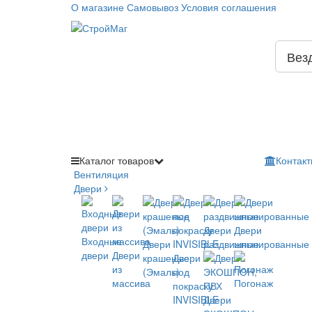
О магазине
Самовывоз
Условия соглашения
Вез
Каталог
товаров
Контакт
Вентиляция
Двери
Двери
Двери
Входные
Двери
раздвижные
шпонированные
двери
Двери
крашеные
Двери
из
(Эмаль)
под
массива
Погонаж
покраску
INVISIBLE
Двери