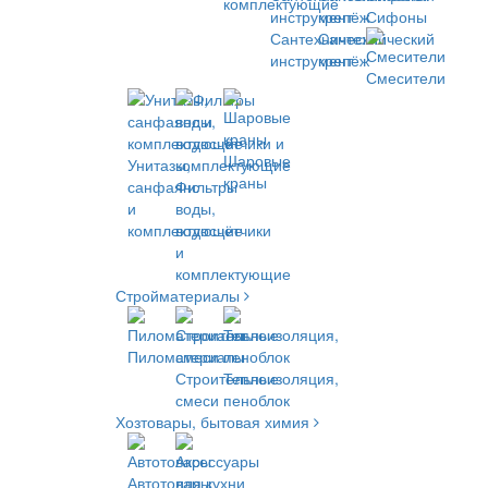
комплектующие
Сифоны
Сантехнический
Сантехнический
инструмент
крепёж
Смесители
Шаровые
Унитазы,
краны
санфаянс
Фильтры
и
воды,
комплектующие
водосчётчики
и
комплектующие
Стройматериалы
Пиломатериалы
Строительные
Теплоизоляция,
смеси
пеноблок
Хозтовары, бытовая химия
Автотовары