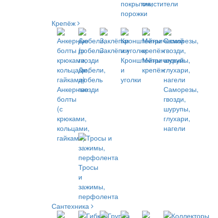
покрытия,
очистители
порожки
Крепёж
Заклёпки
Кронштейны
Метрический
Дюбели,
и
крепёж
дюбель
уголки
Анкерные
гвозди
Саморезы,
болты
гвозди,
(с
шурупы,
крюками,
глухари,
кольцами,
нагели
гайками)
Тросы
и
зажимы,
перфолента
Сантехника