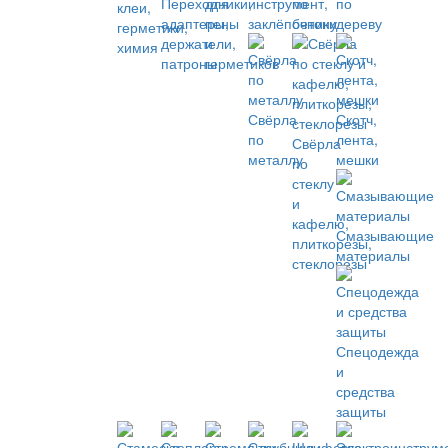
Переходники,
для
инструмент,
по
по
клеи,
адаптеры,
пены
заклёпочники
бетону
дереву
герметики,
держатели,
и
химия
патроны
герметиков
Свёрла
Скотч,
по
лента,
Свёрла
металлу
мешки
по
стеклу
и
кафелю,
Смазывающие
плиткорезы,
материалы
стеклорезы
Спецодежда
и
средства
защиты