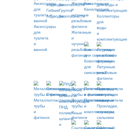
Канализация
Гибкие
Группа
подводки
безопасности
Коллекторы
для
Аксессуары
воды
для
Железные
и
туалета
и
комплектующие
и
чугунные
ванной
резьбовые
фитинги
Комплектующие
для
Латунные
смесителей
резьбовые
фитинги
Отопление
Металлопластиковые
Полипропиленовые
Полотенцесушители
трубы
трубы
и
Прокладки,
ПНД,
и
и
комплектующие
манжеты,
поливочные
фитинги
фитинги
сальники
шланги
и